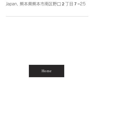
Japan, 熊本県熊本市南区野口２丁目７−25
フット楽
Home
About
足つぼ
脱毛
デトックストリートメント