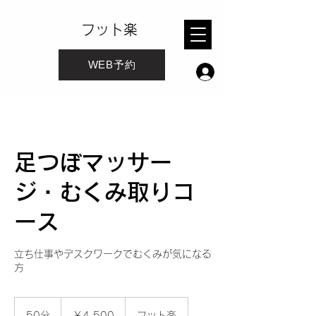
フット楽
WEB予約
足つぼマッサー
ジ・むくみ取りコ
ース
立ち仕事やデスクワークでむくみが気になる
方
4,500
円
50分
5
￥4,500
フット楽